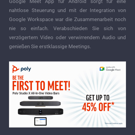
Google Meet App für Android sorgt für eine
nahtlose Steuerung und mit der Integration von
Google Workspace war die Zusammenarbeit noch
nie so einfach. Verabschieden Sie sich von
verzögertem Video oder verwirrendem Audio und
genießen Sie erstklassige Meetings.