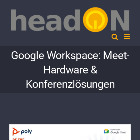
Skip
to
content
Google Workspace: Meet-
Hardware &
Konferenzlösungen
View
Larger