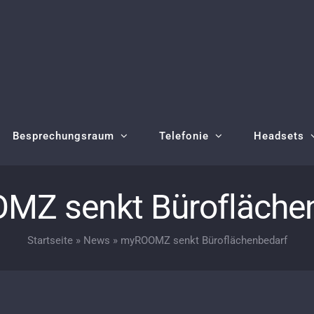
Besprechungsraum
Telefonie
Headsets
Z senkt Bürofläche
Startseite
»
News
»
myROOMZ senkt Büroflächenbedarf