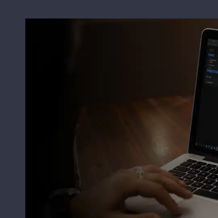
View
Larger
Image