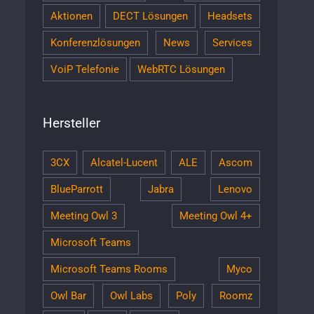
Aktionen
DECT Lösungen
Headsets
Konferenzlösungen
News
Services
VoiP Telefonie
WebRTC Lösungen
Hersteller
3CX
Alcatel-Lucent
ALE
Ascom
BlueParrott
Jabra
Lenovo
Meeting Owl 3
Meeting Owl 4+
Microsoft Teams
Microsoft Teams Rooms
Myco
Owl Bar
Owl Labs
Poly
Roomz