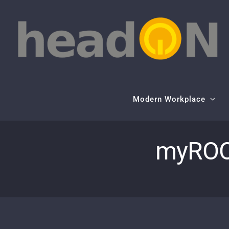
Skip
to
content
Modern Workplace
myROOM