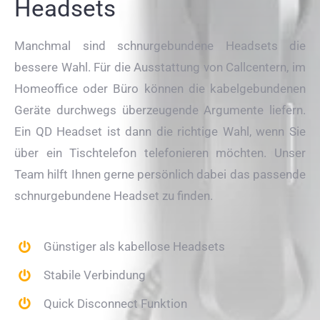
Headsets
Manchmal sind schnurgebundene Headsets die
bessere Wahl. Für die Ausstattung von Callcentern, im
Homeoffice oder Büro können die kabelgebundenen
Geräte durchwegs überzeugende Argumente liefern.
Ein QD Headset ist dann die richtige Wahl, wenn Sie
über ein Tischtelefon telefonieren möchten. Unser
Team hilft Ihnen gerne persönlich dabei das passende
schnurgebundene Headset zu finden.
Günstiger als kabellose Headsets
Stabile Verbindung
Quick Disconnect Funktion