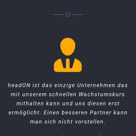
headON ist das einzige Unternehmen das
headON hat uns aus dem telefonischen
headON ist die Nummer 1, wenn es um
Service geht. Gerade bei Headsets ist es
mit unserem schnellen Wachstumskurs
Mittelalter in die Zukunft katapultiert.
Schnell, einfach und höchst professionell
mithalten kann und uns diesen erst
wichtig schnell uns zuverlässig,
kompetente Antworten zu bekommen. Aus
ermöglicht. Einen besseren Partner kann
und das zu einem Bruchteil unserer
diesem Grund sind wir schon langjähriger
man sich nicht vorstellen.
bisherigen Kosten!
und zufriedener Partner.