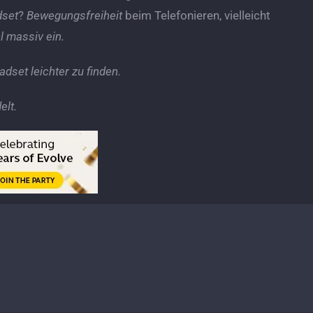
dset
?
Bewegungsfreiheit
beim Telefonieren, vielleicht
 massiv ein.
eadset leichter zu finden.
elt.