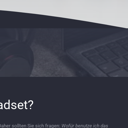
eadset?
her sollten Sie sich fragen:
Wofür
benutze ich das