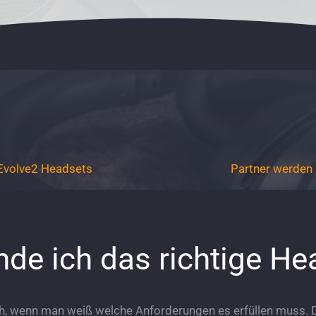
Evolve2 Headsets
Partner werden
nde ich das richtige H
ch, wenn man weiß welche Anforderungen es erfüllen muss. Da