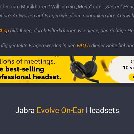
 oder zum Musikhören?
Will ich ein
„
Mono“
oder „
Stereo“ Hea
tion?
Antworten auf Fragen wie diese schränken Ihre Auswahl
Shop
hilft Ihnen, durch Filterkriterien wie diese, das richtige H
fig gestellte Fragen werden in den
FAQ´s
​​ dieser Seite behand
Jabra
Evolve On-Ear
Headsets