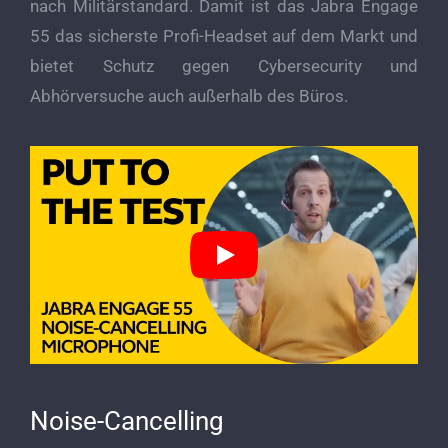
nach Militärstandard. Damit ist das Jabra Engage
55 das sicherste Profi-Headset auf dem Markt und
bietet Schutz gegen Cybersecurity und
Abhörversuche auch außerhalb des Büros.
Noise-Cancelling