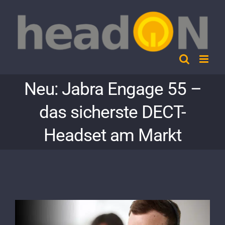
Skip
to
content
Neu: Jabra Engage 55 –
das sicherste DECT-
Headset am Markt
View
Larger