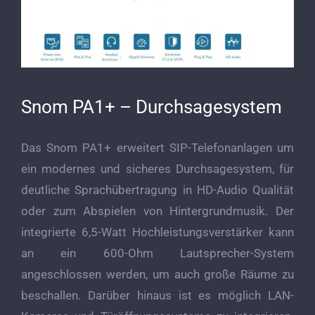
Snom PA1+ – Durchsagesystem
Das Snom PA1+ erweitert SIP-Telefonanlagen um
ein modernes und sicheres Durchsagesystem, für
deutliche Sprachübertragung in HD-Audio Qualität
oder zum Abspielen von Hintergrundmusik. Der
integrierte 6,5-Watt Hochleistungsverstärker kann
an ein 600-Ohm Lautsprecher-System
angeschlossen werden, um auch große Räume zu
beschallen. Darüber hinaus ist es möglich LAN-