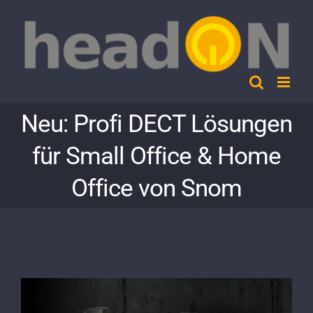
Skip
to
content
Neu: Profi DECT Lösungen
für Small Office & Home
Office von Snom
View
Larger