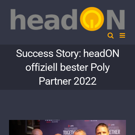
Skip
to
content
Success Story: headON
offiziell bester Poly
Partner 2022
View
Larger