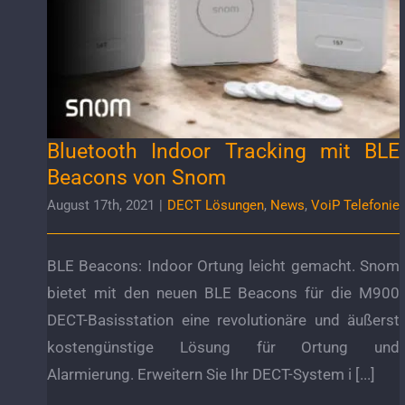
Bluetooth Indoor Tracking mit BLE Beacons
von Snom
Bluetooth Indoor Tracking mit BLE
Beacons von Snom
August 17th, 2021
|
DECT Lösungen
,
News
,
VoiP Telefonie
BLE Beacons: Indoor Ortung leicht gemacht. Snom
bietet mit den neuen BLE Beacons für die M900
DECT-Basisstation eine revolutionäre und äußerst
kostengünstige Lösung für Ortung und
Alarmierung. Erweitern Sie Ihr DECT-System i [...]