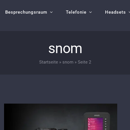
Besprechungsraum
Telefonie
Headsets
snom
Startseite
»
snom
»
Seite 2