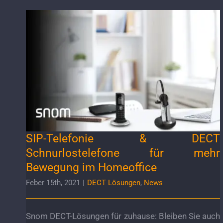
SIP-Telefonie & DECT Schnurlostelefone für
mehr Bewegung im Homeoffice
SIP-Telefonie & DECT
Schnurlostelefone für mehr
Bewegung im Homeoffice
Feber 15th, 2021
|
DECT Lösungen
,
News
Snom DECT-Lösungen für zuhause: Bleiben Sie auch