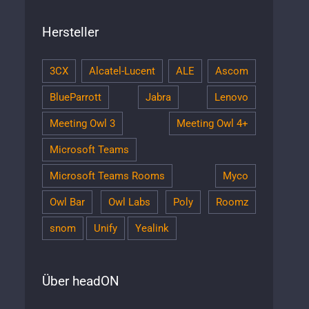
Hersteller
3CX
Alcatel-Lucent
ALE
Ascom
BlueParrott
Jabra
Lenovo
Meeting Owl 3
Meeting Owl 4+
Microsoft Teams
Microsoft Teams Rooms
Myco
Owl Bar
Owl Labs
Poly
Roomz
snom
Unify
Yealink
Über headON