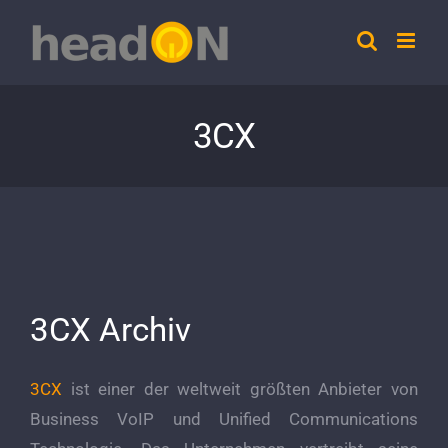
Skip
to
content
3CX
3CX Archiv
3CX
ist einer der weltweit größten Anbieter von
Business VoIP und Unified Communications