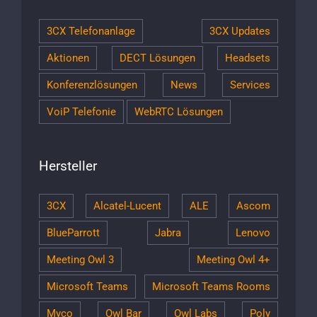
3CX Telefonanlage
3CX Updates
Aktionen
DECT Lösungen
Headsets
Konferenzlösungen
News
Services
VoiP Telefonie
WebRTC Lösungen
Hersteller
3CX
Alcatel-Lucent
ALE
Ascom
BlueParrott
Jabra
Lenovo
Meeting Owl 3
Meeting Owl 4+
Microsoft Teams
Microsoft Teams Rooms
Myco
Owl Bar
Owl Labs
Poly