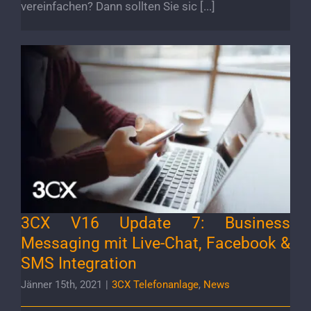
vereinfachen? Dann sollten Sie sic [...]
3CX V16 Update 7: Business Messaging mit
Live-Chat, Facebook & SMS Integration
3CX V16 Update 7: Business
Messaging mit Live-Chat, Facebook &
SMS Integration
Jänner 15th, 2021
|
3CX Telefonanlage
,
News